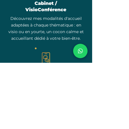
Cabinet /
VisioConférence
Découvrez mes modalités d'accueil
adaptées à chaque thématique : en
visio ou en yourte, un cocon calme et
accueillant dédié à votre bien-être.
Contact
WhatsApp
Posez une question rapidement via
WhatsApp pour une réponse
personnalisée sous 24h.