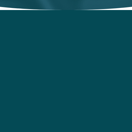
e
Honorer votre
Reli
singularité
Mon 
re, vos
Chaque accompagnement est ajusté à
dim
emin de
votre rythme, à vos besoins et à ce qui
accom