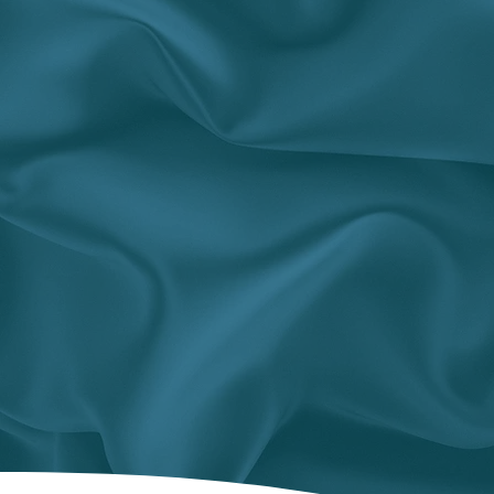
lecture de mon thème astr
personne qui chercherait à
Je suis allée chez Claire po
un atelier ''confiance en so
disponibilité, l'écoute de c
-
Pascale
Je suis suivie par Claire en
de groupe sur la confiance 
très professionnelle et s
Je recommande ses service
Plus de témoignages