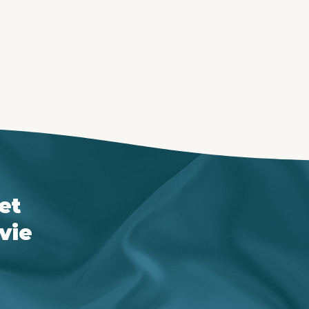
tre rappelé(e) sous 24H
Poser une question v
 et
vie
lle et à réussi très rapidement a me cerner grâce à la