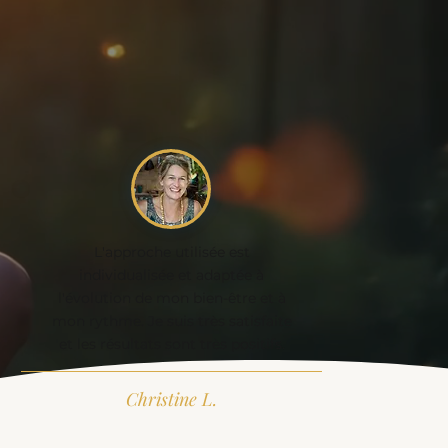
couvrir
L'approche utilisée est
individualisée et adaptée à
l'évolution de mon bien-être et à
mon rythme. Je suis très satisfaite
et les résultats sont très positifs.
Christine L.